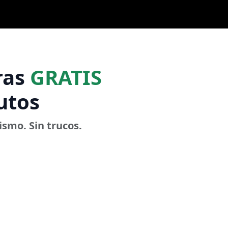
ras
GRATIS
utos
smo. Sin trucos.