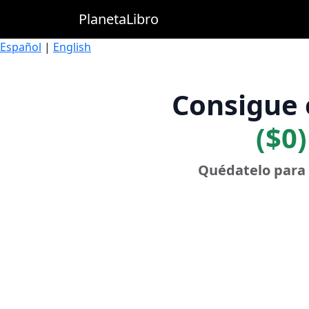
PlanetaLibro
Español
|
English
Consigue 
($0)
Quédatelo para 