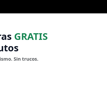
ras
GRATIS
utos
smo. Sin trucos.