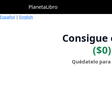
PlanetaLibro
Español
|
English
Consigue 
($0)
Quédatelo para 