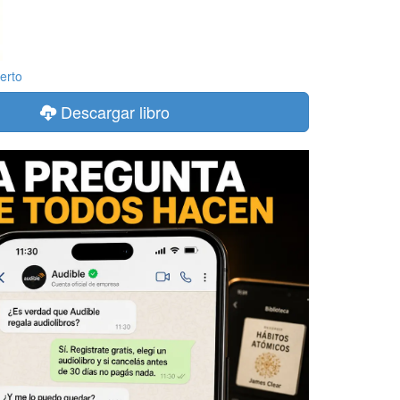
erto
Descargar libro