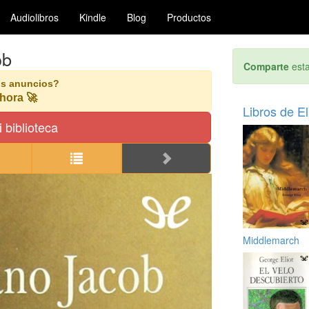
Audiolibros
Kindle
Blog
Productos
ob
Comparte
esta
os anuncios?
hora 🚀
Libros de El
 biblioteca
Middlemarch