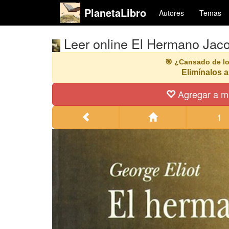
PlanetaLibro
Autores
Temas
Leer online El Hermano Jac
🎯 ¿Cansado de l
Elimínalos a
Agregar a mi
1