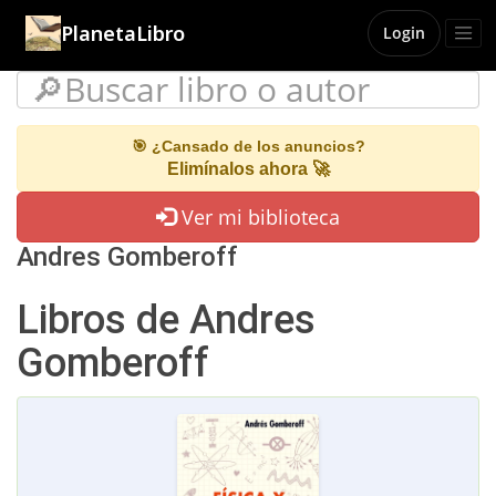
PlanetaLibro
Login
🎯 ¿Cansado de los anuncios?
Elimínalos ahora 🚀
Ver mi biblioteca
Andres Gomberoff
Libros de Andres
Gomberoff