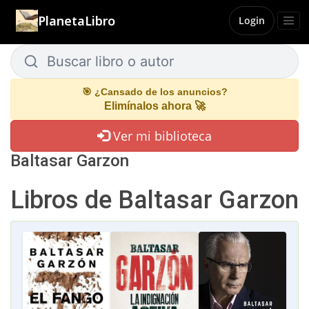
PlanetaLibro
Login
Buscar libro o autor
Buscar libro o autor
🎯 ¿Cansado de los anuncios?
Elimínalos ahora 🚀
Ver mi biblioteca
Baltasar Garzon
Libros de Baltasar Garzon