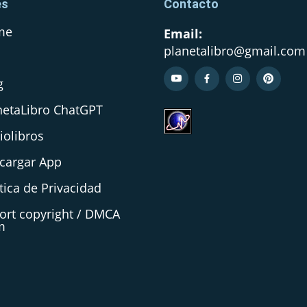
es
Contacto
me
Email:
planetalibro@gmail.com
Q
g
netaLibro ChatGPT
iolibros
cargar App
tica de Privacidad
ort copyright / DMCA
m