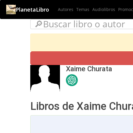
PlanetaLibro
Autores
Temas
Audiolibros
Promoci
Xaime Churata
Libros de Xaime Chur