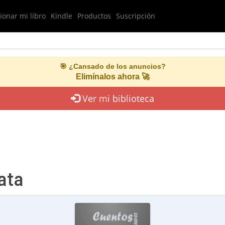
onar mi libro
Kindle
Productos
Suscripción
🎯 ¿Cansado de los anuncios?
Elimínalos ahora 🚀
Ver mi biblioteca
ata