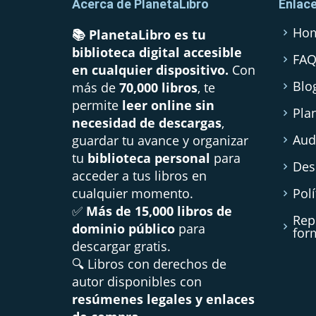
Acerca de PlanetaLibro
Enlac
Ho
📚 PlanetaLibro es tu
biblioteca digital accesible
FA
en cualquier dispositivo.
Con
Blo
más de
70,000 libros
, te
permite
leer online sin
Pla
necesidad de descargas
,
Aud
guardar tu avance y organizar
tu
biblioteca personal
para
Des
acceder a tus libros en
cualquier momento.
Polí
✅
Más de 15,000 libros de
Rep
dominio público
para
for
descargar gratis.
🔍 Libros con derechos de
autor disponibles con
resúmenes legales y enlaces