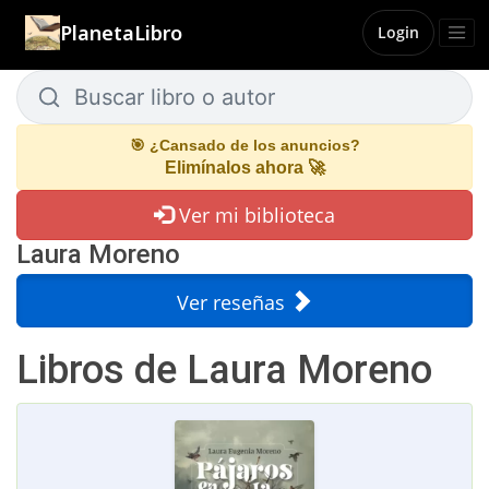
PlanetaLibro
Login
Buscar libro o autor
Buscar libro o autor
🎯 ¿Cansado de los anuncios?
Elimínalos ahora 🚀
Ver mi biblioteca
Laura Moreno
Ver reseñas
Libros de Laura Moreno