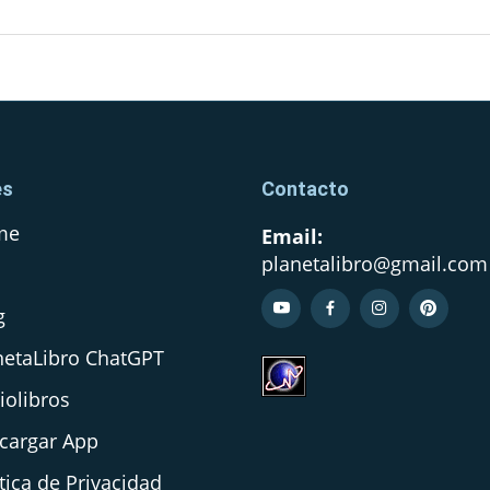
es
Contacto
me
Email:
planetalibro@gmail.com
Q
g
netaLibro ChatGPT
iolibros
cargar App
tica de Privacidad