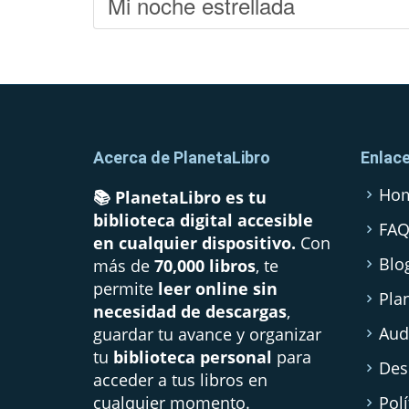
Mi noche estrellada
Acerca de PlanetaLibro
Enlac
Ho
📚 PlanetaLibro es tu
biblioteca digital accesible
FA
en cualquier dispositivo.
Con
Blo
más de
70,000 libros
, te
permite
leer online sin
Pla
necesidad de descargas
,
Aud
guardar tu avance y organizar
tu
biblioteca personal
para
Des
acceder a tus libros en
cualquier momento.
Polí