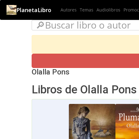
PlanetaLibro
Autores
Temas
Audiolibros
Promoci
Olalla Pons
Libros de Olalla Pons