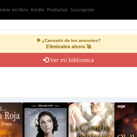
onar mi libro
Kindle
Productos
Suscripción
🎯 ¿Cansado de los anuncios?
Elimínalos ahora 🚀
Ver mi biblioteca