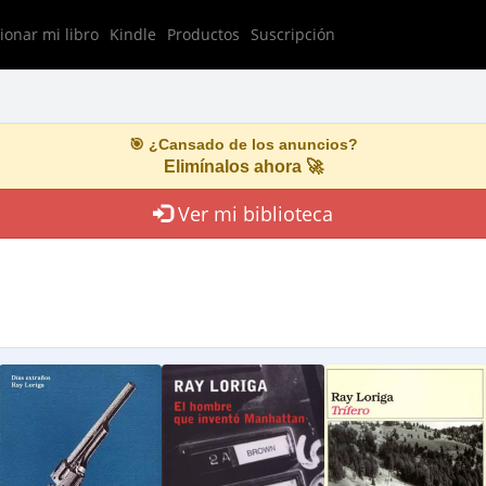
onar mi libro
Kindle
Productos
Suscripción
🎯 ¿Cansado de los anuncios?
Elimínalos ahora 🚀
Ver mi biblioteca