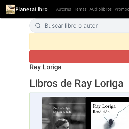
PlanetaLibro
Autores
Temas
Audiolibros
Promoci
Buscar libro o autor
Buscar libro o autor
Ray Loriga
Libros de Ray Loriga