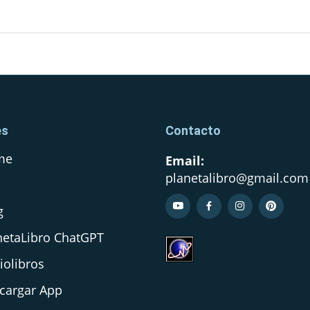
es
Contacto
me
Email:
planetalibro@gmail.com
Q
g
netaLibro ChatGPT
iolibros
cargar App