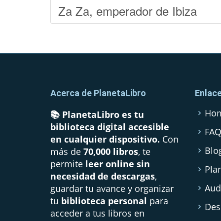
Za Za, emperador de Ibiza
Acerca de PlanetaLibro
Enlac
Ho
📚 PlanetaLibro es tu
biblioteca digital accesible
FA
en cualquier dispositivo.
Con
Blo
más de
70,000 libros
, te
permite
leer online sin
Pla
necesidad de descargas
,
Aud
guardar tu avance y organizar
tu
biblioteca personal
para
Des
acceder a tus libros en