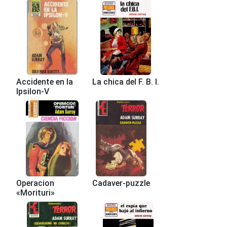
Accidente en la
La chica del F. B. I.
Ipsilon-V
Operacion
Cadaver-puzzle
«Morituri»