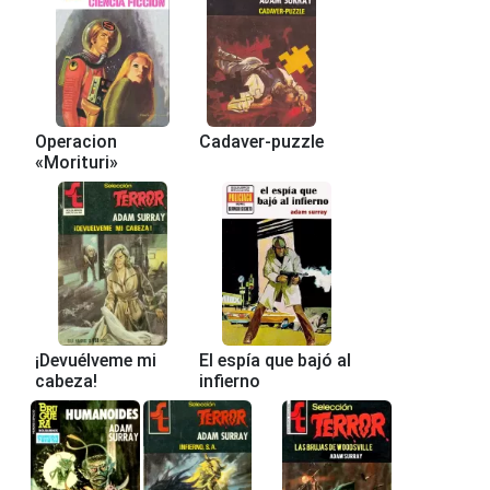
Operacion
Cadaver-puzzle
«Morituri»
¡Devuélveme mi
El espía que bajó al
cabeza!
infierno