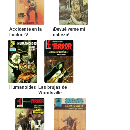
Accidente en la
¡Devuélveme mi
Ipsilon-V
cabeza!
Humanoides
Las brujas de
Woodsville