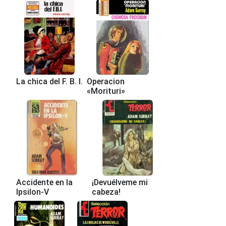
La chica del F. B. I.
Operacion
«Morituri»
Accidente en la
¡Devuélveme mi
Ipsilon-V
cabeza!