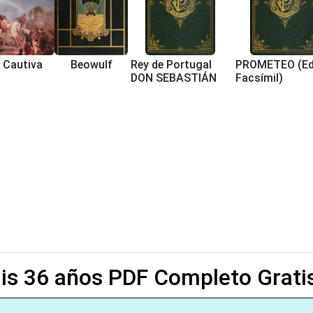
 Cautiva
Beowulf
Rey de Portugal
PROMETEO (Ed
DON SEBASTIÁN
Facsímil)
is 36 años PDF Completo Grati