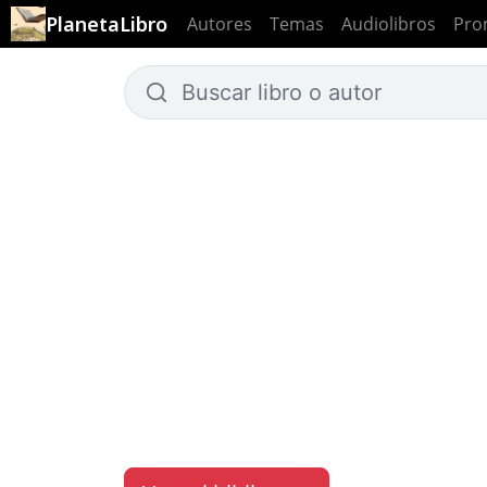
PlanetaLibro
Autores
Temas
Audiolibros
Pro