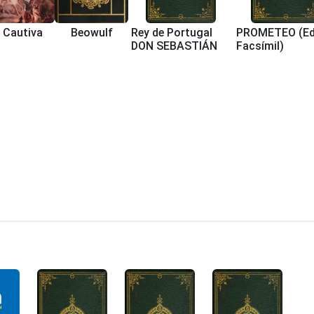
 Cautiva
Beowulf
Rey de Portugal
PROMETEO (Ed
DON SEBASTIÁN
Facsímil)