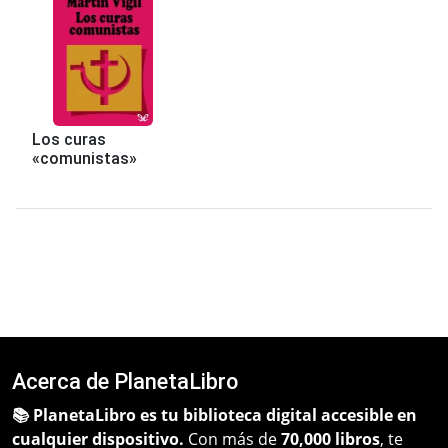
Los curas
«comunistas»
Acerca de PlanetaLibro
📚 PlanetaLibro es tu biblioteca digital accesible en
cualquier dispositivo.
Con más de
70,000 libros
, te