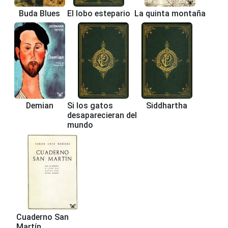
Buda Blues
El lobo estepario
La quinta montaña
Demian
Si los gatos
Siddhartha
desaparecieran del
mundo
Cuaderno San
Martín