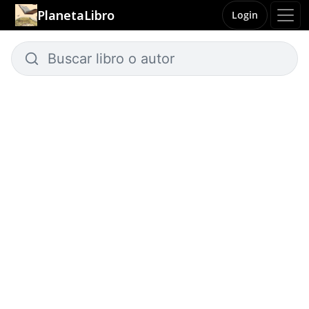
PlanetaLibro
Login