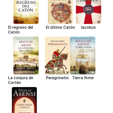
El regreso del
El último Catón
Iacobus
Catón
La conjura de
Peregrinatio
Tierra firme
Cortés