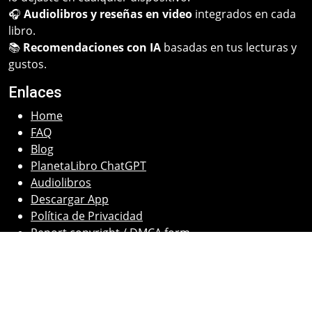
🎧
Audiolibros y reseñas en video
integrados en cada
libro.
📚
Recomendaciones con IA
basadas en tus lecturas y
gustos.
Enlaces
Home
FAQ
Blog
PlanetaLibro ChatGPT
Audiolibros
Descargar App
Política de Privacidad
Report copyright / DMCA form
Contacto
Email:
planetalibro@gmail.com