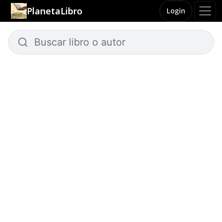
PlanetaLibro
Login