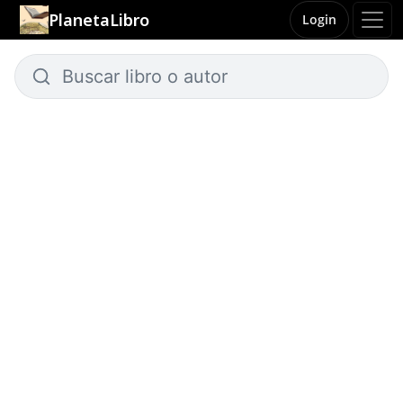
PlanetaLibro
Login