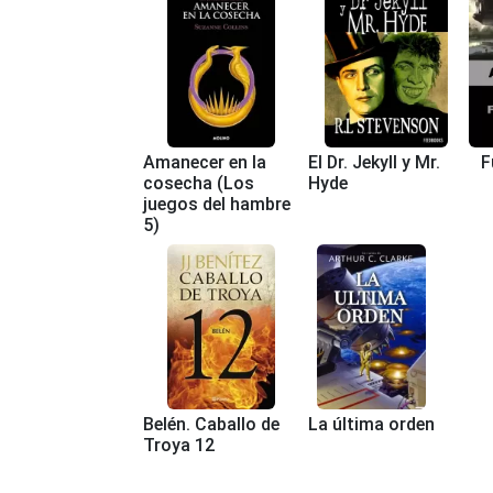
Amanecer en la
El Dr. Jekyll y Mr.
F
cosecha (Los
Hyde
juegos del hambre
5)
Belén. Caballo de
La última orden
Troya 12