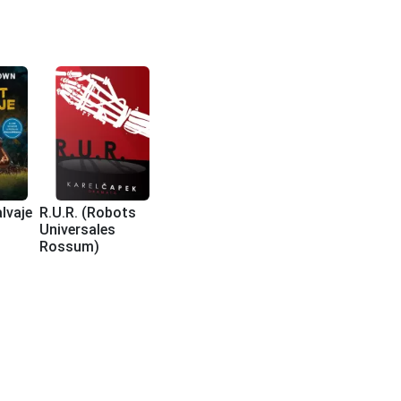
lvaje
R.U.R. (Robots
Universales
Rossum)