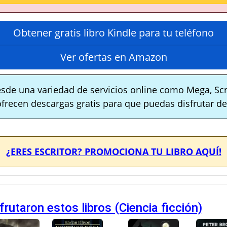
Obtener gratis libro Kindle para tu teléfono
Ver ofertas en Amazon
sde una variedad de servicios online como Mega, Scr
ofrecen descargas gratis para que puedas disfrutar de 
¿ERES ESCRITOR? PROMOCIONA TU LIBRO AQUÍ!
rutaron estos libros (Ciencia ficción)