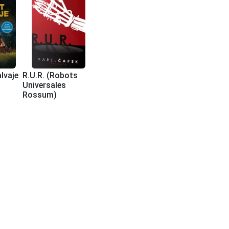
lvaje
R.U.R. (Robots
Universales
Rossum)