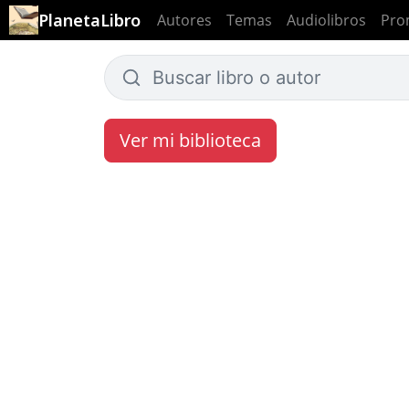
PlanetaLibro
Autores
Temas
Audiolibros
Pro
Ver mi biblioteca