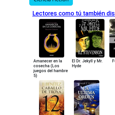
Lectores como tú también disf
Amanecer en la
El Dr. Jekyll y Mr.
F
cosecha (Los
Hyde
juegos del hambre
5)