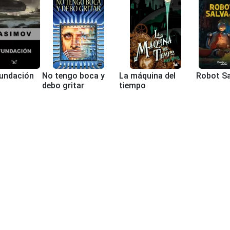
undación
No tengo boca y
La máquina del
Robot Sa
debo gritar
tiempo