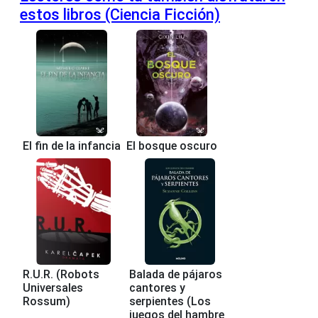
estos libros (Ciencia Ficción)
El fin de la infancia
El bosque oscuro
R.U.R. (Robots
Balada de pájaros
Universales
cantores y
Rossum)
serpientes (Los
juegos del hambre