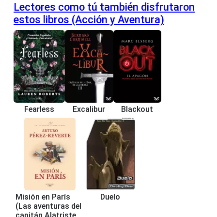
Lectores como tú también disfrutaron
estos libros (Acción y Aventura)
Fearless
Excalibur
Blackout
Misión en París
Duelo
(Las aventuras del
capitán Alatriste