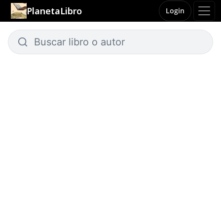
PlanetaLibro
Login