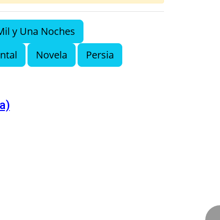
Mil y Una Noches
ntal
Novela
Persia
a)