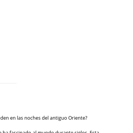
den en las noches del antiguo Oriente?
e ha fascinado al mundo durante siglos. Esta