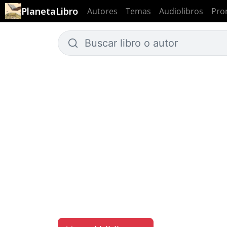
PlanetaLibro
Autores
Temas
Audiolibros
Pro