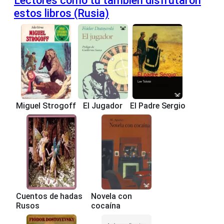
Lectores como tú también disfrutaron
estos libros (Rusia)
Miguel Strogoff
El Jugador
El Padre Sergio
Cuentos de hadas
Novela con
Rusos
cocaína