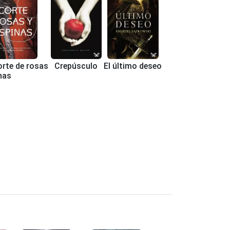
rte de rosas
Crepúsculo
El último deseo
nas