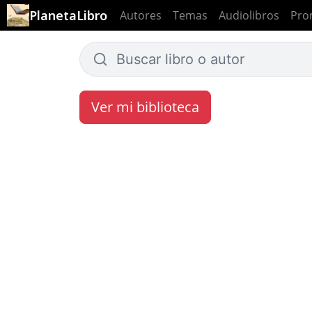
PlanetaLibro
Autores
Temas
Audiolibros
Pro
Ver mi biblioteca