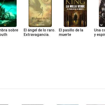
mbra sobre
El ángel de lo raro.
El pasillo de la
Una co
outh
Extravagancia.
muerte
y espi