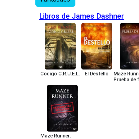
Libros de James Dashner
Código C.R.U.E.L.
El Destello
Maze Runn
Prueba de 
Maze Runner: