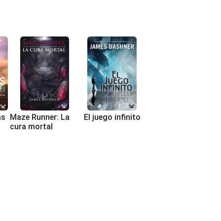
as
Maze Runner: La
El juego infinito
cura mortal