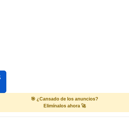
S
🎯 ¿Cansado de los anuncios?
Elimínalos ahora 🚀