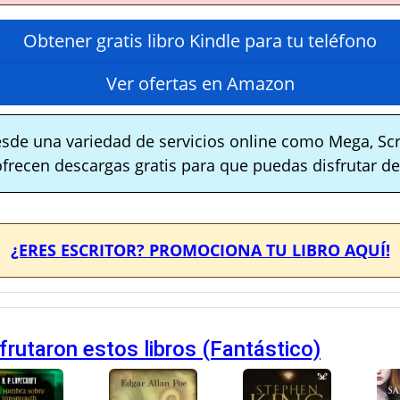
Obtener gratis libro Kindle para tu teléfono
Ver ofertas en Amazon
sde una variedad de servicios online como Mega, Scr
ofrecen descargas gratis para que puedas disfrutar de 
¿ERES ESCRITOR? PROMOCIONA TU LIBRO AQUÍ!
rutaron estos libros (Fantástico)