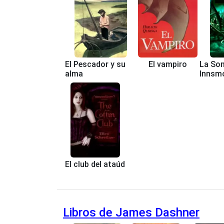
El Pescador y su
El vampiro
La So
alma
Innsm
El club del ataúd
Libros de James Dashner