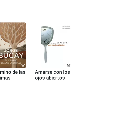
amino de las
Amarse con los
imas
ojos abiertos