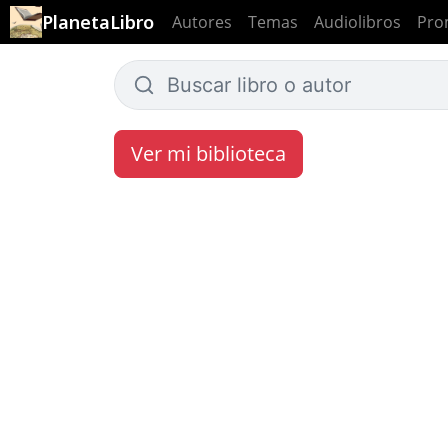
PlanetaLibro
Autores
Temas
Audiolibros
Pro
Ver mi biblioteca