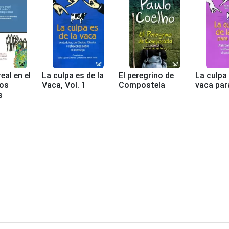
eal en el
La culpa es de la
El peregrino de
La culpa 
los
Vaca, Vol. 1
Compostela
vaca par
s