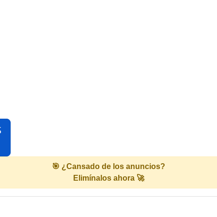
S
🎯 ¿Cansado de los anuncios?
Elimínalos ahora 🚀