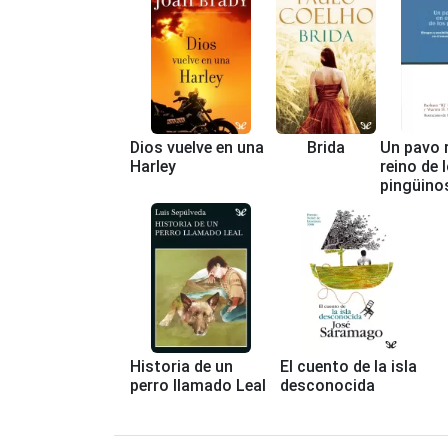
Dios vuelve en una
Brida
Un pavo r
Harley
reino de 
pingüino
Historia de un
El cuento de la isla
perro llamado Leal
desconocida