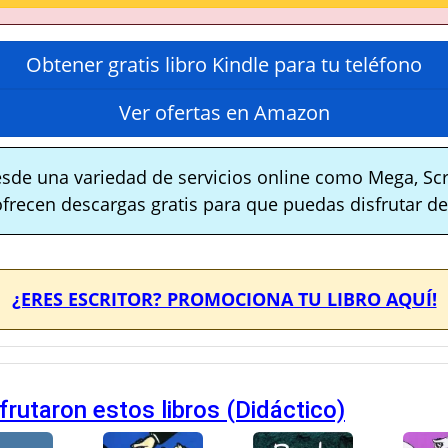
Obtener gratis libro Kindle para tu teléfono
Ver ofertas en Amazon
sde una variedad de servicios online como Mega, Scr
ofrecen descargas gratis para que puedas disfrutar de 
¿ERES ESCRITOR? PROMOCIONA TU LIBRO AQUÍ!
rutaron estos libros (Didáctico)