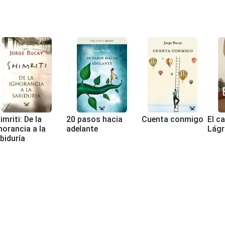
imriti: De la
20 pasos hacia
Cuenta conmigo
El c
norancia a la
adelante
Lágr
biduría