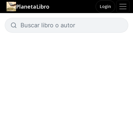
PlanetaLibro
Login