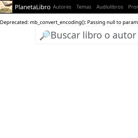
PlanetaLibro
Autores
Temas
Audiolibros
Pro
Deprecated: mb_convert_encoding(): Passing null to parame