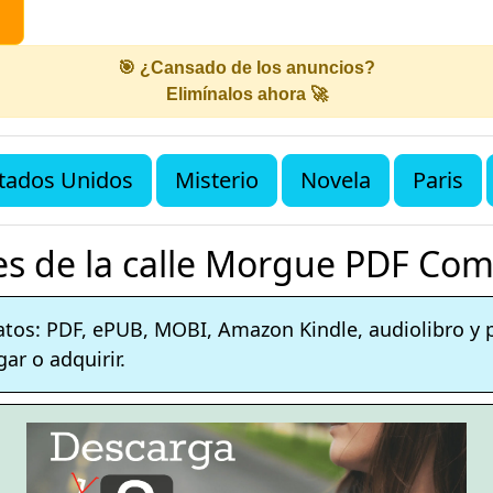
🎯 ¿Cansado de los anuncios?
Elimínalos ahora 🚀
tados Unidos
Misterio
Novela
Paris
s de la calle Morgue PDF Com
atos: PDF, ePUB, MOBI, Amazon Kindle, audiolibro y
ar o adquirir.