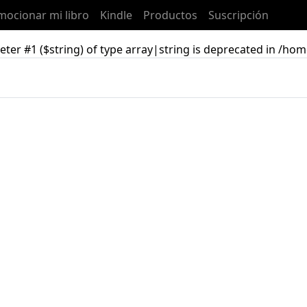
mocionar mi libro
Kindle
Productos
Suscripción
ter #1 ($string) of type array|string is deprecated in /ho