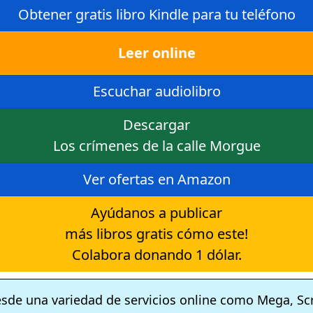
Obtener gratis libro Kindle para tu teléfono
Leer online
Escuchar audiolibro
Descargar
Los crímenes de la calle Morgue
Ver ofertas en Amazon
Ayúdanos a publicar
más libros gratis cómo este!
Colabora donando 1 dólar.
esde una variedad de servicios online como Mega, Sc