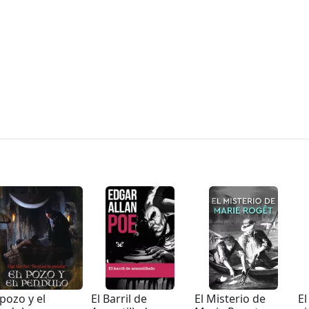
 pozo y el
El Barril de
El Misterio de
El