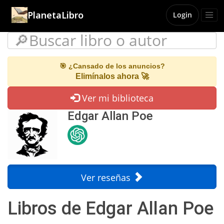
PlanetaLibro
Login
🎯 ¿Cansado de los anuncios?
Elimínalos ahora 🚀
Ver mi biblioteca
Edgar Allan Poe
Ver reseñas
Libros de Edgar Allan Poe