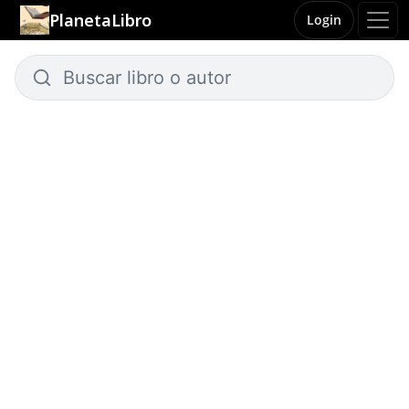
PlanetaLibro
Login