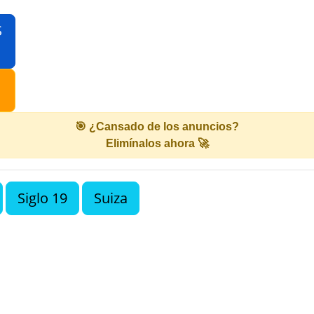
S
🎯 ¿Cansado de los anuncios?
Elimínalos ahora 🚀
Siglo 19
Suiza