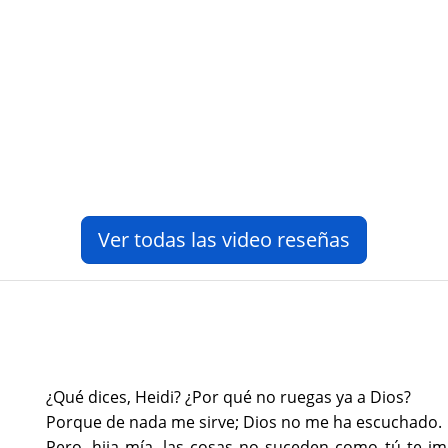
Ver todas las video reseñas
¿Qué dices, Heidi? ¿Por qué no ruegas ya a Dios?
Porque de nada me sirve; Dios no me ha escuchado.
Pero, hija mía, las cosas no suceden como tú te i