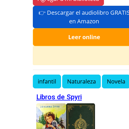
👉 Descargar el audiolibro GRATI
en Amazon
Leer online
infantil
Naturaleza
Novela
Libros de Spyri