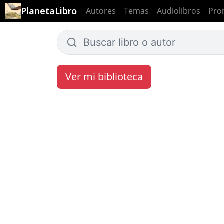
PlanetaLibro
Autores
Temas
Audiolibros
Pro
Ver mi biblioteca