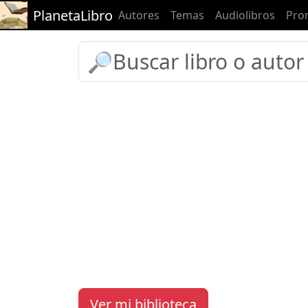
PlanetaLibro
Autores
Temas
Audiolibros
Pro
Ver mi biblioteca