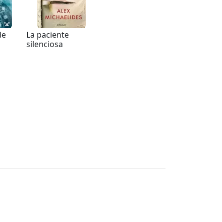
de
La paciente
silenciosa