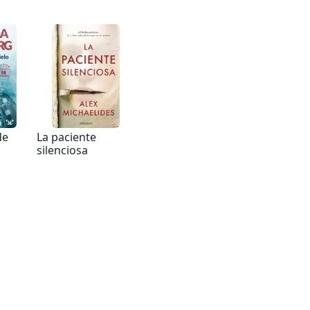
de
La paciente
silenciosa