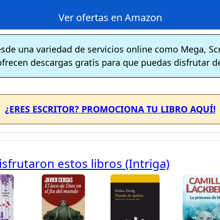
Ver ofertas en Amazon
esde una variedad de servicios online como Mega, Sc
ofrecen descargas gratis para que puedas disfrutar de
¿ERES ESCRITOR? PROMOCIONA TU LIBRO AQUÍ!
frutaron estos libros (Intriga)