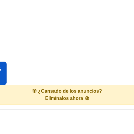
S
🎯 ¿Cansado de los anuncios?
Elimínalos ahora 🚀