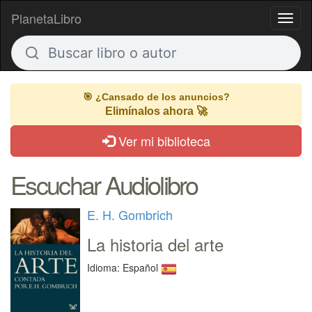
PlanetaLibro
Toggl
naviga
Buscar
libro
o
Buscar
autor
libro
🎯 ¿Cansado de los anuncios?
o
Elimínalos ahora 🚀
autor
Ver mi biblioteca
Escuchar Audiolibro
E. H. Gombrich
La historia del arte
Idioma: Español