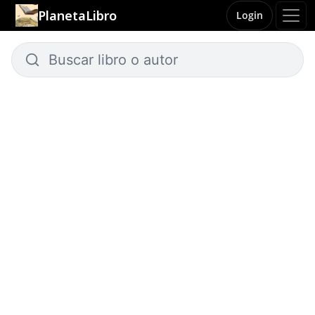
PlanetaLibro
Login