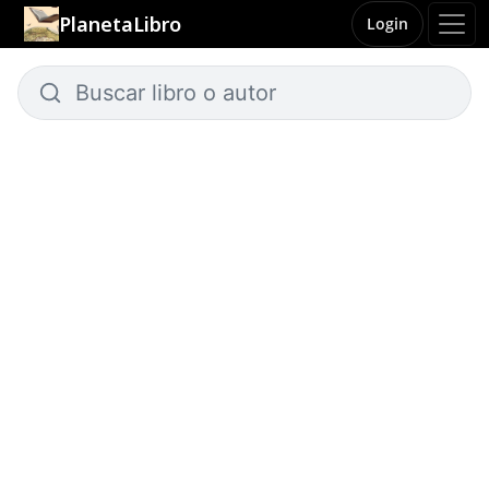
PlanetaLibro
Login