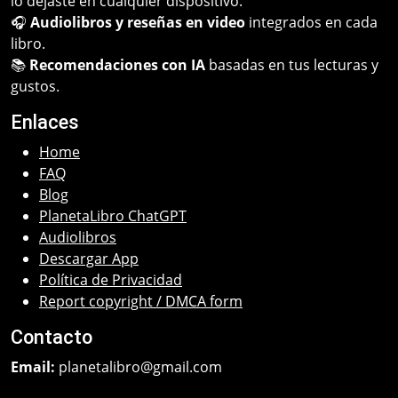
lo dejaste en cualquier dispositivo.
🎧
Audiolibros y reseñas en video
integrados en cada
libro.
📚
Recomendaciones con IA
basadas en tus lecturas y
gustos.
Enlaces
Home
FAQ
Blog
PlanetaLibro ChatGPT
Audiolibros
Descargar App
Política de Privacidad
Report copyright / DMCA form
Contacto
Email:
planetalibro@gmail.com