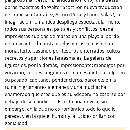
peligrosos lances. En El anticuario (1816), una de las
obras maestras de Walter Scott ?en nueva traducción
de Francisco González, Arturo Peral y Laura Salas?, la
imaginación romántica despliega espectacularmente
todos sus personajes, paisajes y conflictos: desde
imprevistas subidas de marea en una playa al borde
de un acantilado hasta duelos en las ruinas de un
monasterio, pasando por tesoros enterrados, cultos
secretos y apariciones fantasmales. La galería de
figuras es, por lo demás, impresionante: mendigos por
vocación, condes lánguidos con un espantosa culpa en
su pasado, capitanes pendencieros, baronets en la
ruina, nigromantes alemanes y una muchacha
enamorada que cree que es su «deber» no casarse por
debajo de su condición. Es ésta una novela, sin
embargo, en la que no es romántico todo lo que lo
parece, y en la que el humor y la lucidez brillan con
genialidad.