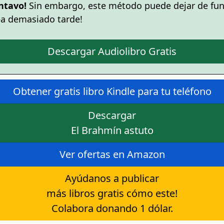
ntavo!
Sin embargo, este método puede dejar de fun
ea demasiado tarde!
Descargar Audiolibro Gratis
Obtener gratis libro Kindle para tu teléfono
Descargar
El Brahmín astuto
Ver ofertas en Amazon
Ayúdanos a publicar
más libros gratis cómo este!
Colabora donando 1 dólar.