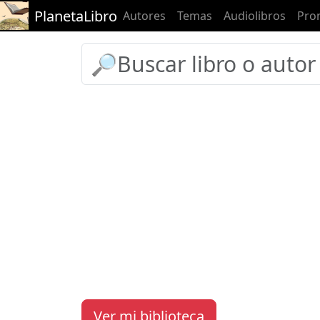
PlanetaLibro
Autores
Temas
Audiolibros
Pro
Ver mi biblioteca