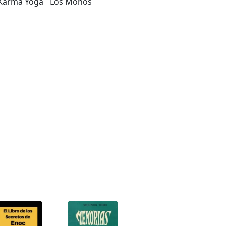
Karma Yoga
Los Monos