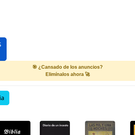
S
🎯 ¿Cansado de los anuncios?
Elimínalos ahora 🚀
ia