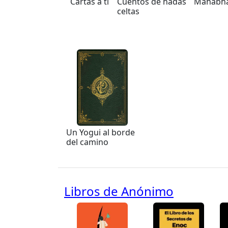
Cartas a tí
Cuentos de hadas
Mahabha
celtas
Un Yogui al borde
del camino
Libros de Anónimo