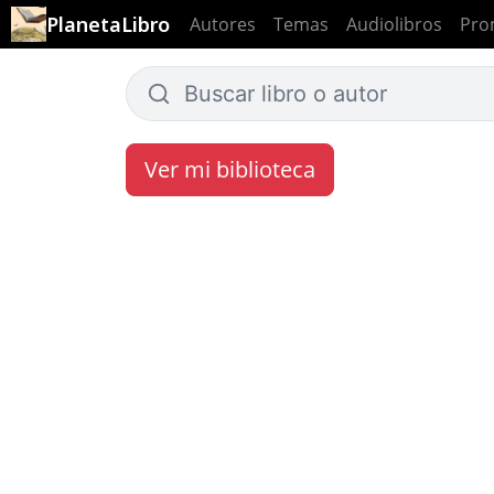
PlanetaLibro
Autores
Temas
Audiolibros
Pro
Ver mi biblioteca