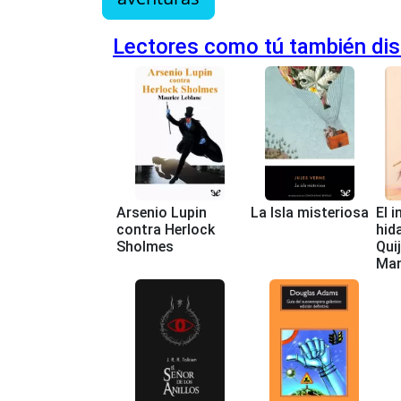
Lectores como tú también disf
Arsenio Lupin
La Isla misteriosa
El 
contra Herlock
hid
Sholmes
Quij
Ma