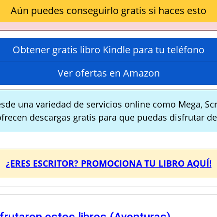
Aún puedes conseguirlo gratis si haces esto
Obtener gratis libro Kindle para tu teléfono
Ver ofertas en Amazon
sde una variedad de servicios online como Mega, Scr
ofrecen descargas gratis para que puedas disfrutar de 
¿ERES ESCRITOR? PROMOCIONA TU LIBRO AQUÍ!
rutaron estos libros (Aventuras)