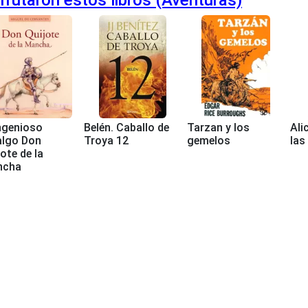
ingenioso
Belén. Caballo de
Tarzan y los
Ali
algo Don
Troya 12
gemelos
las
ote de la
ncha