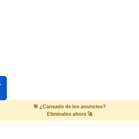
S
🎯 ¿Cansado de los anuncios?
Elimínalos ahora 🚀