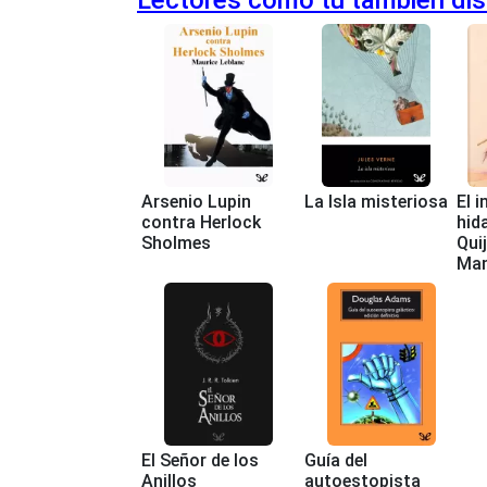
Arsenio Lupin
La Isla misteriosa
El 
contra Herlock
hid
Sholmes
Quij
Ma
El Señor de los
Guía del
Anillos
autoestopista