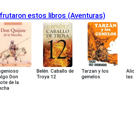
rutaron estos libros (Aventuras)
ingenioso
Belén. Caballo de
Tarzan y los
Ali
algo Don
Troya 12
gemelos
las
ote de la
ncha