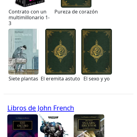
Contrato con un
Pureza de corazón
multimillonario 1-
3
Siete plantas
El eremita astuto
El sexo y yo
Libros de John French